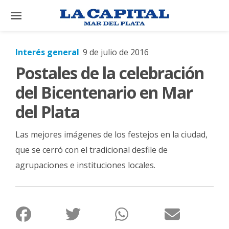
×
Interés general
9 de julio de 2016
Postales de la celebración
El
País
del Bicentenario en Mar
El
del Plata
Mundo
Las mejores imágenes de los festejos en la ciudad,
La
Zona
que se cerró con el tradicional desfile de
agrupaciones e instituciones locales.
Cultura
Tecnología
Gastronomía
Salud