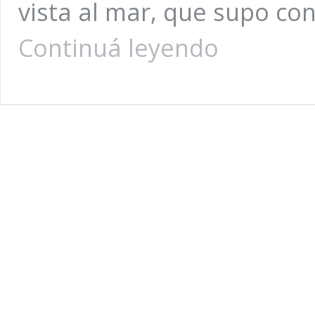
vista al mar, que supo co
El
Continuá leyendo
Paseo
Hermitage
vuelve
a
instalarse
como
el
lugar
de
moda
para
los
eventos
masivos