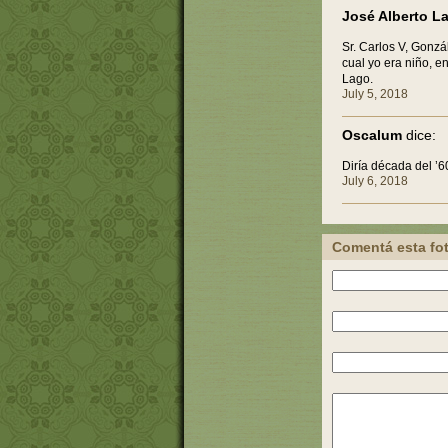
José Alberto L
Sr. Carlos V, Gonzá
cual yo era niño, e
Lago.
July 5, 2018
Oscalum
dice:
Diría década del ’6
July 6, 2018
Comentá esta fo