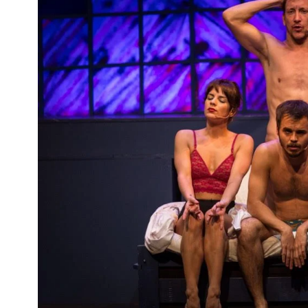
Interés
General
La
Ciudad
Deportes
Arte
y
Espectáculos
Policiales
Cartelera
Fotos
de
Familia
Clasificados