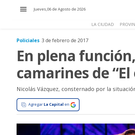
×
Jueves,06 de Agosto de 2026
LA CIUDAD
PROVIN
Policiales
3 de febrero de 2017
El
En plena función,
País
El
camarines de “El 
Mundo
La
Zona
Nicolás Vázquez, consternado por la situación
Cultura
Agregar
La Capital
en
Tecnología
Gastronomía
Salud