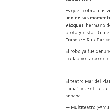
Es que la obra más v
uno de sus momentos
Vázquez,
hermano del
protagonistas, Gimen
Francisco Ruiz Barlet
El robo ya fue denunc
ciudad no tardó en m
El teatro Mar del Pla
cama” ante el hurto 
anoche.
— Multiteatro (@mul