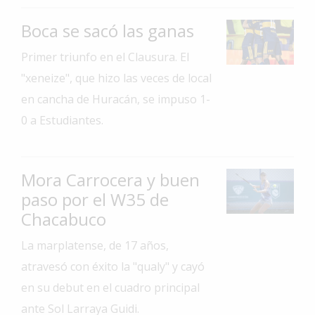
Interés
Boca se sacó las ganas
General
Primer triunfo en el Clausura. El
La
Ciudad
"xeneize", que hizo las veces de local
en cancha de Huracán, se impuso 1-
Deportes
0 a Estudiantes.
Arte
y
Espectáculos
Mora Carrocera y buen
Policiales
paso por el W35 de
Cartelera
Chacabuco
Fotos
La marplatense, de 17 años,
de
atravesó con éxito la "qualy" y cayó
Familia
en su debut en el cuadro principal
Clasificados
ante Sol Larraya Guidi.