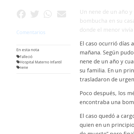
Fúnebres
Un nene de un año y
bombucha en su casa.
donde el menor vivía 
Comentarios
El caso ocurrió días
En esta nota
mañana. Según pudo
Falleció
nene de un año y cu
Hospital Materno Infantil
nene
su familia. En un pri
trasladaron de urgen
Poco después, los m
encontraba una bom
El caso quedó a cargo
quien en un principi
de muerte” pero fina