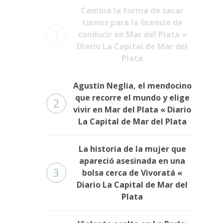
Cambia la forma de sacar
turnos para la licencia de
1
conducir en Mar del Plata «
Diario La Capital de Mar del
Plata
Agustín Neglia, el mendocino
que recorre el mundo y elige
2
vivir en Mar del Plata « Diario
La Capital de Mar del Plata
La historia de la mujer que
apareció asesinada en una
3
bolsa cerca de Vivoratá «
Diario La Capital de Mar del
Plata