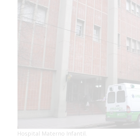
Interés
General
La
Ciudad
Deportes
Arte
y
Espectáculos
Policiales
Cartelera
Fotos
de
Familia
Clasificados
Hospital Materno Infantil.