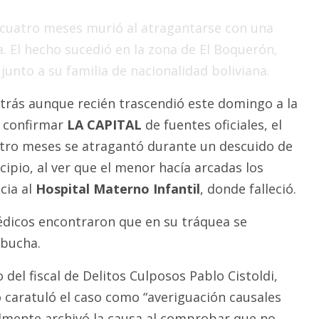
 cuatro meses murió al atragantarse con una
 El hecho sucedió en la zona de El Boquerón,
junto a su familia de nacionalidad boliviana.
 atrás aunque recién trascendió este domingo a la
 confirmar
LA CAPITAL
de fuentes oficiales, el
atro meses se atragantó durante un descuido de
ncipio, al ver que el menor hacía arcadas los
cia al
Hospital Materno Infantil
, donde falleció.
édicos encontraron que en su tráquea se
bucha.
 del fiscal de Delitos Culposos Pablo Cistoldi,
o caratuló el caso como “averiguación causales
lmente archivó la causa al comprobar que no