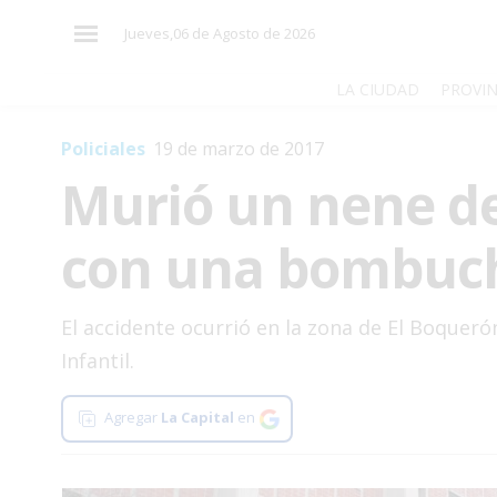
×
Jueves,06 de Agosto de 2026
LA CIUDAD
PROVIN
Policiales
19 de marzo de 2017
El
Murió un nene de
País
El
con una bombuc
Mundo
La
Zona
El accidente ocurrió en la zona de El Boqueró
Infantil.
Cultura
Tecnología
Agregar
La Capital
en
Gastronomía
Salud