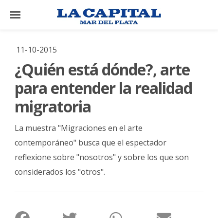
×
11-10-2015
¿Quién está dónde?, arte
El
País
para entender la realidad
El
migratoria
Mundo
La muestra "Migraciones en el arte
La
Zona
contemporáneo" busca que el espectador
reflexione sobre "nosotros" y sobre los que son
Cultura
considerados los "otros".
Tecnología
Gastronomía
Salud