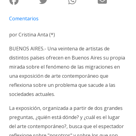
Interés
General
Comentarios
La
Ciudad
por Cristina Anta (*)
Deportes
BUENOS AIRES.- Una veintena de artistas de
Arte
distintos países ofrecen en Buenos Aires su propia
y
mirada sobre el fenómeno de las migraciones en
Espectáculos
una exposición de arte contemporáneo que
Policiales
reflexiona sobre un problema que sacude a las
Cartelera
sociedades actuales.
Fotos
La exposición, organizada a partir de dos grandes
de
Familia
preguntas, ¿quién está dónde? y ¿cuál es el lugar
del arte contemporáneo?, busca que el espectador
Clasificados
reflexione sobre "nosotros" y sobre los que son