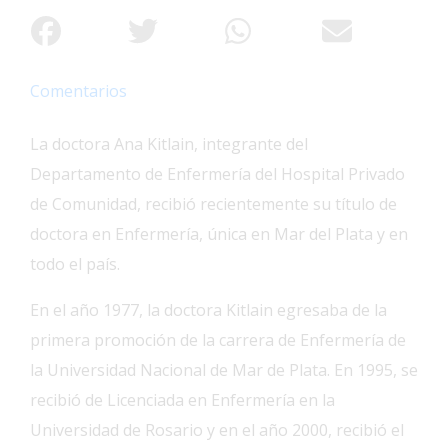
Interés
General
La
Comentarios
Ciudad
La doctora Ana Kitlain, integrante del
Deportes
Departamento de Enfermería del Hospital Privado
Arte
de Comunidad, recibió recientemente su título de
y
Espectáculos
doctora en Enfermería, única en Mar del Plata y en
todo el país.
Policiales
Cartelera
En el año 1977, la doctora Kitlain egresaba de la
primera promoción de la carrera de Enfermería de
Fotos
de
la Universidad Nacional de Mar de Plata. En 1995, se
Familia
recibió de Licenciada en Enfermería en la
Clasificados
Universidad de Rosario y en el año 2000, recibió el