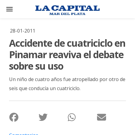
×
28-01-2011
Accidente de cuatriciclo en
El
País
Pinamar reaviva el debate
El
sobre su uso
Mundo
Un niño de cuatro años fue atropellado por otro de
La
Zona
seis que conducía un cuatriciclo.
Cultura
Tecnología
Gastronomía
Salud