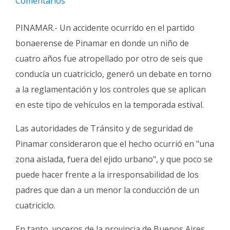
Comentarios
Interés
General
PINAMAR.- Un accidente ocurrido en el partido
bonaerense de Pinamar en donde un niño de
La
Ciudad
cuatro años fue atropellado por otro de seis que
conducía un cuatriciclo, generó un debate en torno
Deportes
a la reglamentación y los controles que se aplican
Arte
en este tipo de vehículos en la temporada estival.
y
Espectáculos
Las autoridades de Tránsito y de seguridad de
Policiales
Pinamar consideraron que el hecho ocurrió en "una
Cartelera
zona aislada, fuera del ejido urbano", y que poco se
puede hacer frente a la irresponsabilidad de los
Fotos
de
padres que dan a un menor la conducción de un
Familia
cuatriciclo.
Clasificados
En tanto, voceros de la provincia de Buenos Aires