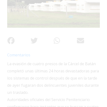
Interés
General
La
Ciudad
Deportes
Arte
y
Espectáculos
Comentarios
Policiales
La evasión de cuatro presos de la Cárcel de Batán
completó unas últimas 24 horas devastadoras para
Cartelera
los sistemas de control después de que en la tarde
Fotos
de ayer fugaran dos delincuentes juveniles durante
de
Familia
un traslado.
Autoridades oficiales del Servicio Penitenciario
Clasificados
confirmaron hace instantes que se buscan a cuatro