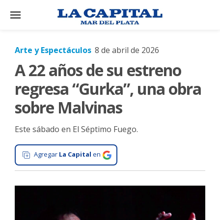
×
Arte y Espectáculos
8 de abril de 2026
A 22 años de su estreno
El
País
regresa “Gurka”, una obra
El
sobre Malvinas
Mundo
Este sábado en El Séptimo Fuego.
La
Zona
Agregar
La Capital
en
Cultura
Tecnología
Gastronomía
Salud