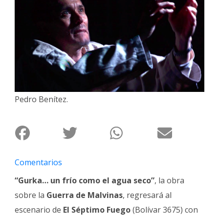
Interés
General
La
Ciudad
Deportes
Arte
Pedro Benítez.
y
Espectáculos
Policiales
Cartelera
Comentarios
Fotos
de
“Gurka… un frío como el agua seco”
, la obra
Familia
sobre la
Guerra de Malvinas
, regresará al
Clasificados
escenario de
El Séptimo Fuego
(Bolívar 3675) con