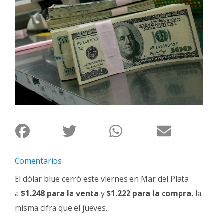
Interés
General
La
Ciudad
Deportes
Arte
y
Espectáculos
Policiales
Cartelera
Comentarios
Fotos
de
El dólar blue cerró este viernes en Mar del Plata
Familia
a
$1.248 para la venta
y
$1.222 para la compra
, la
Clasificados
misma cifra que el jueves.