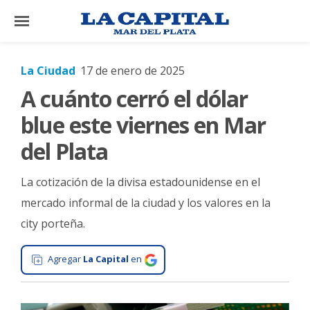
×
La Ciudad
17 de enero de 2025
A cuánto cerró el dólar
El
País
blue este viernes en Mar
El
del Plata
Mundo
La cotización de la divisa estadounidense en el
La
Zona
mercado informal de la ciudad y los valores en la
city porteña.
Cultura
Tecnología
Agregar
La Capital
en
Gastronomía
Salud