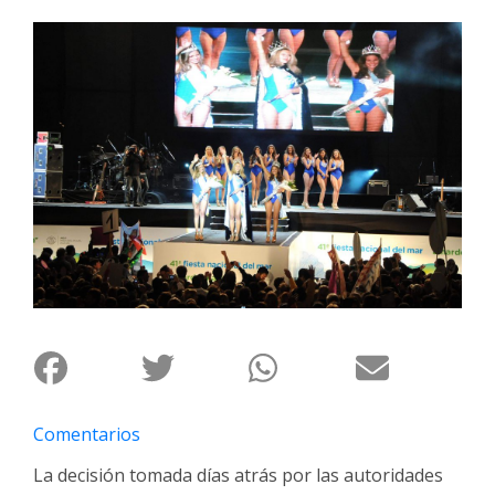
Interés
General
La
Ciudad
Deportes
Arte
y
Espectáculos
Policiales
Cartelera
Fotos
de
Familia
Comentarios
Clasificados
La decisión tomada días atrás por las autoridades