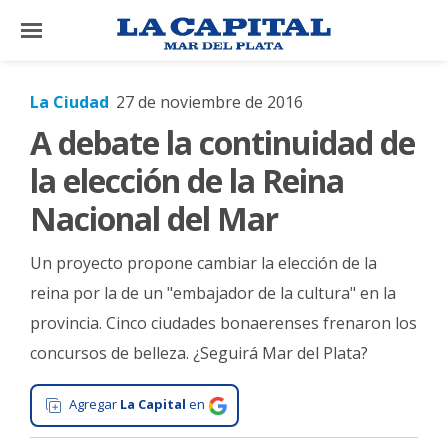
×
La Ciudad
27 de noviembre de 2016
A debate la continuidad de
El
País
la elección de la Reina
El
Nacional del Mar
Mundo
Un proyecto propone cambiar la elección de la
La
Zona
reina por la de un "embajador de la cultura" en la
provincia. Cinco ciudades bonaerenses frenaron los
Cultura
concursos de belleza. ¿Seguirá Mar del Plata?
Tecnología
Gastronomía
Agregar
La Capital
en
Salud