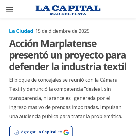
×
La Ciudad
15 de diciembre de 2025
Acción Marplatense
El
País
presentó un proyecto para
El
defender la industria textil
Mundo
El bloque de concejales se reunió con la Cámara
La
Zona
Textil y denunció la competencia "desleal, sin
transparencia, ni aranceles" generada por el
Cultura
ingreso masivo de prendas importadas. Impulsan
Tecnología
una audiencia pública para tratar la problemática.
Gastronomía
Agregar
La Capital
en
Salud