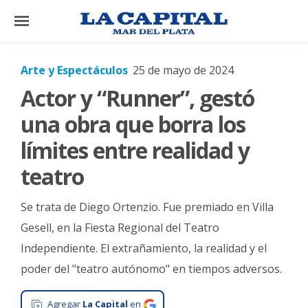
×
Arte y Espectáculos
25 de mayo de 2024
Actor y “Runner”, gestó
El
País
una obra que borra los
El
límites entre realidad y
Mundo
teatro
La
Zona
Se trata de Diego Ortenzio. Fue premiado en Villa
Cultura
Gesell, en la Fiesta Regional del Teatro
Independiente. El extrañamiento, la realidad y el
Tecnología
poder del "teatro autónomo" en tiempos adversos.
Gastronomía
Salud
Agregar
La Capital
en