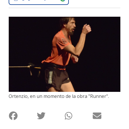
Interés
General
La
Ciudad
Deportes
Arte
y
Espectáculos
Policiales
Cartelera
Ortenzio, en un momento de la obra "Runner".
Fotos
de
Familia
Clasificados