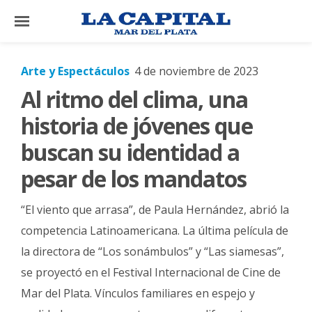
×
Arte y Espectáculos
4 de noviembre de 2023
Al ritmo del clima, una
El
País
historia de jóvenes que
El
buscan su identidad a
Mundo
pesar de los mandatos
La
Zona
“El viento que arrasa”, de Paula Hernández, abrió la
Cultura
competencia Latinoamericana. La última película de
la directora de “Los sonámbulos” y “Las siamesas”,
Tecnología
se proyectó en el Festival Internacional de Cine de
Gastronomía
Mar del Plata. Vínculos familiares en espejo y
Salud