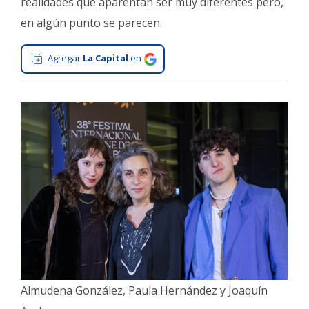
realidades que aparentan ser muy diferentes pero,
Interés
en algún punto se parecen.
General
Agregar
La Capital
en
La
Ciudad
Deportes
Arte
y
Espectáculos
Policiales
Cartelera
Fotos
de
Familia
Clasificados
Almudena González, Paula Hernández y Joaquín