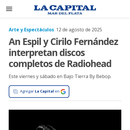
×
Arte y Espectáculos
12 de agosto de 2025
An Espil y Cirilo Fernández
El
País
interpretan discos
El
completos de Radiohead
Mundo
Este viernes y sábado en Bajo Tierra By Bebop.
La
Zona
Agregar
La Capital
en
Cultura
Tecnología
Gastronomía
Salud