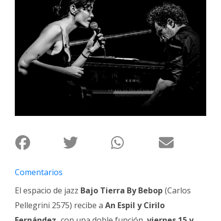
Interés
General
La
Ciudad
Deportes
Arte
y
Espectáculos
Policiales
Cartelera
Fotos
Comentarios
de
Familia
El espacio de jazz
Bajo Tierra By Bebop
(Carlos
Pellegrini 2575) recibe a
An Espil y Cirilo
Clasificados
Fernández,
con una doble función,
viernes 15 y