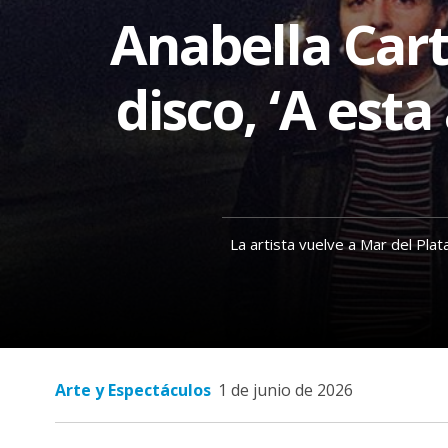
Anabella Cart
Interés
General
disco, ‘A esta
La
Ciudad
Deportes
Arte
y
Espectáculos
La artista vuelve a Mar del Pla
Policiales
Cartelera
Fotos
de
Familia
Arte y Espectáculos
1 de junio de 2026
Clasificados