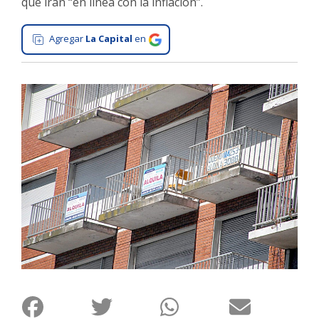
que irán “en línea con la inflación”.
Interés
General
Agregar
La Capital
en
La
Ciudad
Deportes
Arte
y
Espectáculos
Policiales
Cartelera
Fotos
de
Familia
Clasificados