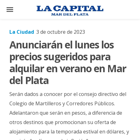
×
La Ciudad
3 de octubre de 2023
Anunciarán el lunes los
El
País
precios sugeridos para
El
alquilar en verano en Mar
Mundo
del Plata
La
Zona
Serán dados a conocer por el consejo directivo del
Cultura
Colegio de Martilleros y Corredores Públicos.
Adelantaron que serán en pesos, a diferencia de
Tecnología
otros destinos que promocionan su oferta de
Gastronomía
alojamiento para la temporada estival en dólares, y
Salud