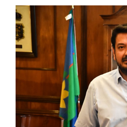
Interés
General
La
Ciudad
Deportes
Arte
y
Espectáculos
Policiales
Cartelera
Fotos
de
Familia
Clasificados