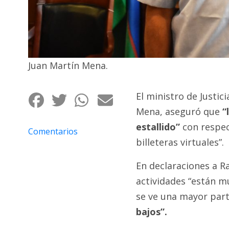
Fúnebres
Juan Martín Mena.
El ministro de Justi
Mena, aseguró que
“
estallido”
con respect
Comentarios
billeteras virtuales”.
En declaraciones a R
actividades “están m
se ve una mayor part
bajos”.