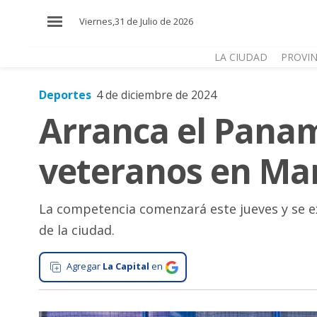
×
Viernes,31 de Julio de 2026
LA CIUDAD
PROVIN
Deportes
4 de diciembre de 2024
El
Arranca el Panam
País
El
veteranos en Mar
Mundo
La
Zona
La competencia comenzará este jueves y se ex
de la ciudad.
Cultura
Tecnología
Agregar
La Capital
en
Gastronomía
Salud