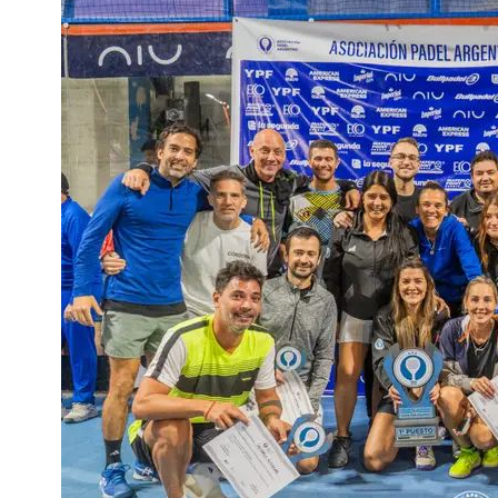
Interés
General
La
Ciudad
Deportes
Arte
y
Espectáculos
Policiales
Cartelera
Fotos
de
Familia
Clasificados