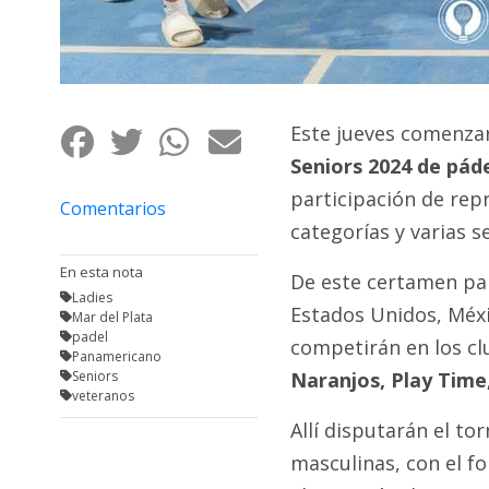
Fúnebres
Este jueves comenzar
Seniors 2024 de pád
participación de rep
Comentarios
categorías y varias s
En esta nota
De este certamen part
Ladies
Estados Unidos, Méxi
Mar del Plata
padel
competirán en los c
Panamericano
Seniors
Naranjos, Play Time
veteranos
Allí disputarán el t
masculinas, con el f