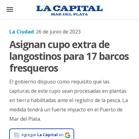
×
La Ciudad
26 de junio de 2023
Asignan cupo extra de
El
País
langostinos para 17 barcos
El
fresqueros
Mundo
El gobierno dispuso como requisito que las
La
Zona
capturas de este cupo sean procesadas en plantas
en tierra habilitadas ante el registro de la pesca. La
Cultura
medida tendrá un fuerte impacto en el Puerto de
Tecnología
Mar del Plata.
Gastronomía
Agregar
La Capital
en
Salud