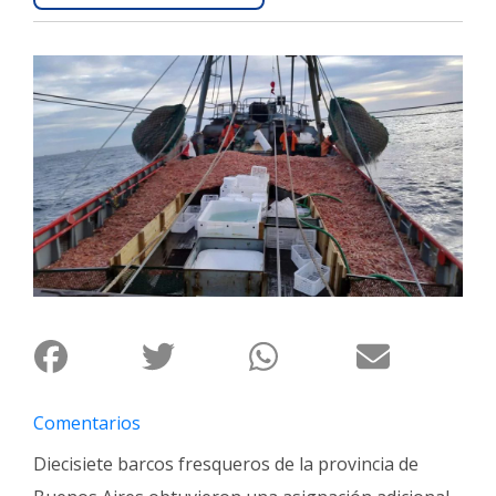
Interés
General
La
Ciudad
Deportes
Arte
y
Espectáculos
Policiales
Cartelera
Fotos
de
Comentarios
Familia
Diecisiete barcos fresqueros de la provincia de
Clasificados