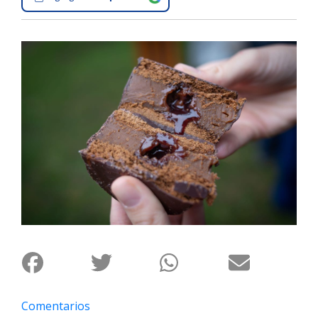
Interés
General
La
Ciudad
Deportes
Arte
y
Espectáculos
Policiales
Cartelera
Fotos
de
Familia
Clasificados
Comentarios