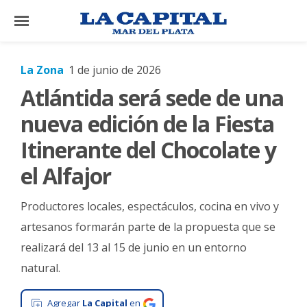
×
La Zona
1 de junio de 2026
Atlántida será sede de una
El
País
nueva edición de la Fiesta
El
Itinerante del Chocolate y
Mundo
el Alfajor
La
Zona
Productores locales, espectáculos, cocina en vivo y
Cultura
artesanos formarán parte de la propuesta que se
realizará del 13 al 15 de junio en un entorno
Tecnología
natural.
Gastronomía
Salud
Agregar
La Capital
en