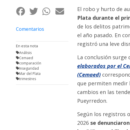
Fúnebres
El robo y hurto de a
Plata durante el pr
de los delitos patri
Comentarios
el año pasado. En co
registró una leve di
En esta nota
Análisis
La conclusión surge
Cemaed
comparación
elaborados por el Cen
Inseguridad
Mar del Plata
(Cemaed)
correspondi
trimestres
que permiten medir 
cambios en las tende
Pueyrredon.
Según los registros o
2026
se denunciaron