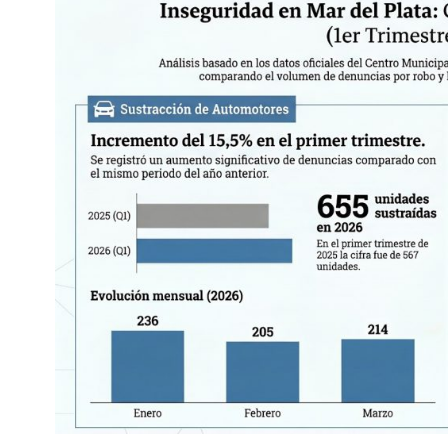
Interés
General
La
Ciudad
Deportes
Arte
y
Espectáculos
Policiales
Cartelera
Fotos
de
Familia
Clasificados