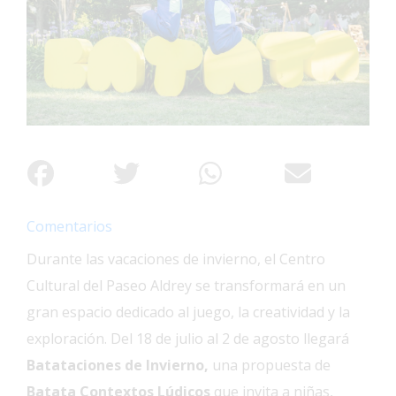
Interés
General
La
Ciudad
Deportes
Arte
y
Espectáculos
Comentarios
Policiales
Durante las vacaciones de invierno, el Centro
Cartelera
Cultural del Paseo Aldrey se transformará en un
Fotos
gran espacio dedicado al juego, la creatividad y la
de
Familia
exploración. Del 18 de julio al 2 de agosto llegará
Batataciones de Invierno,
una propuesta de
Clasificados
Batata Contextos Lúdicos
que invita a niñas,