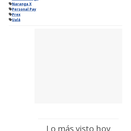
Naranga X
Personal Pay
Prex
Ualá
Lo más visto hoy