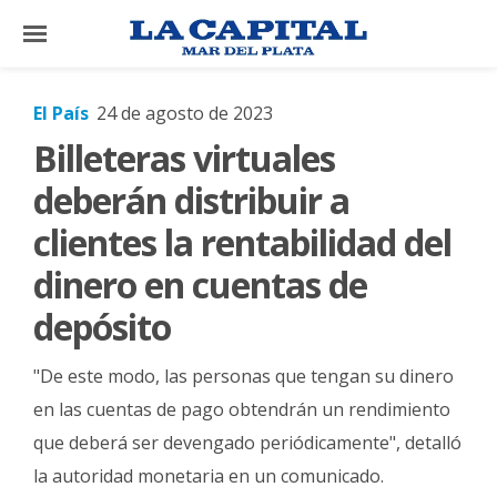
×
El País
24 de agosto de 2023
Billeteras virtuales
El
País
deberán distribuir a
El
clientes la rentabilidad del
Mundo
dinero en cuentas de
La
depósito
Zona
Cultura
"De este modo, las personas que tengan su dinero
Tecnología
en las cuentas de pago obtendrán un rendimiento
que deberá ser devengado periódicamente", detalló
Gastronomía
la autoridad monetaria en un comunicado.
Salud