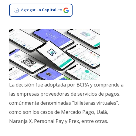
Interés
Agregar
La Capital
en
General
La
Ciudad
Deportes
Arte
y
Espectáculos
Policiales
La decisión fue adoptada por BCRA y comprende a
Cartelera
las empresas proveedoras de servicios de pagos,
comúnmente denominadas "billeteras virtuales",
Fotos
de
como son los casos de Mercado Pago, Ualá,
Familia
Naranja X, Personal Pay y Prex, entre otras.
Clasificados