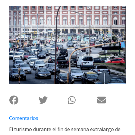
Interés
General
La
Ciudad
Deportes
Arte
y
Espectáculos
Policiales
Cartelera
Fotos
de
Familia
Comentarios
Clasificados
El turismo durante el fin de semana extralargo de