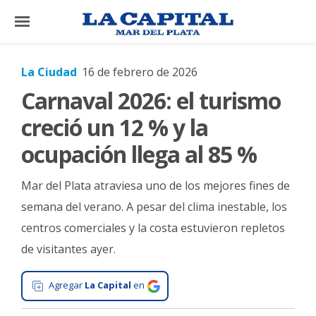
×
La Ciudad
16 de febrero de 2026
Carnaval 2026: el turismo
El
País
creció un 12 % y la
El
ocupación llega al 85 %
Mundo
Mar del Plata atraviesa uno de los mejores fines de
La
Zona
semana del verano. A pesar del clima inestable, los
centros comerciales y la costa estuvieron repletos
Cultura
de visitantes ayer.
Tecnología
Gastronomía
Agregar
La Capital
en
Salud