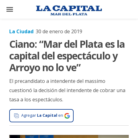
×
La Ciudad
30 de enero de 2019
Ciano: “Mar del Plata es la
El
País
capital del espectáculo y
El
Arroyo no lo ve”
Mundo
El precandidato a intendente del massimo
La
Zona
cuestionó la decisión del intendente de cobrar una
tasa a los espectáculos.
Cultura
Tecnología
Agregar
La Capital
en
Gastronomía
Salud