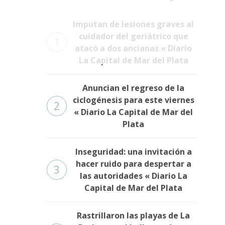
Imputan de lesiones graves al
cuidador del geriátrico que
1
atacó a dos ancianas « Diario
La Capital de Mar del Plata
Anuncian el regreso de la
ciclogénesis para este viernes
2
« Diario La Capital de Mar del
Plata
Inseguridad: una invitación a
hacer ruido para despertar a
3
las autoridades « Diario La
Capital de Mar del Plata
Rastrillaron las playas de La