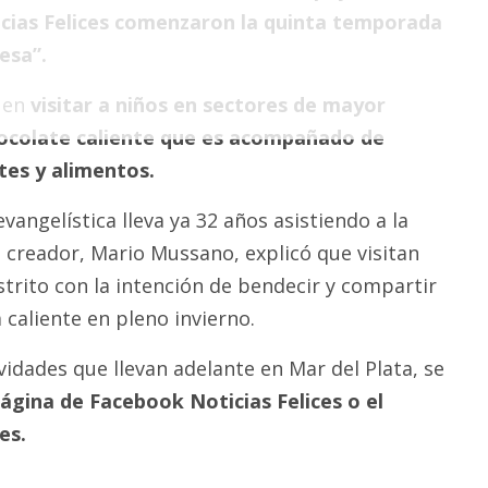
icias Felices comenzaron la quinta temporada
esa”.
e en
visitar a niños en sectores de mayor
ocolate caliente que es acompañado de
tes y alimentos.
vangelística lleva ya 32 años asistiendo a la
u creador, Mario Mussano, explicó que visitan
strito con la intención de bendecir y compartir
caliente en pleno invierno.
vidades que llevan adelante en Mar del Plata, se
ágina de Facebook Noticias Felices o el
es.