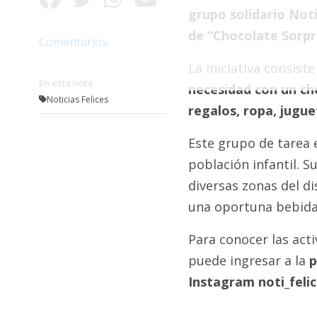
Fúnebres
grupo solidario Not
de “Chocolate Sorpr
Comentarios
La iniciativa consist
En esta nota
necesidad con un ch
Noticias Felices
regalos, ropa, jugue
Este grupo de tarea e
población infantil. S
diversas zonas del di
una oportuna bebida 
Para conocer las acti
puede ingresar a la
p
Instagram noti_felic