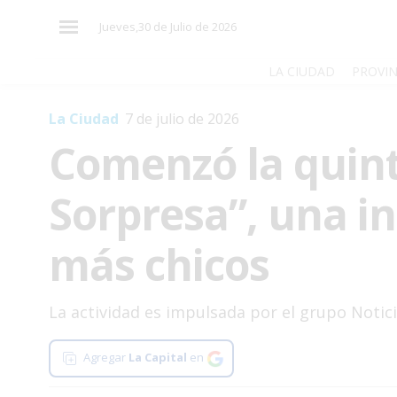
×
Jueves,30 de Julio de 2026
LA CIUDAD
PROVIN
La Ciudad
7 de julio de 2026
El
Comenzó la quint
País
El
Sorpresa”, una ini
Mundo
La
más chicos
Zona
Cultura
La actividad es impulsada por el grupo Notici
Tecnología
Gastronomía
Agregar
La Capital
en
Salud