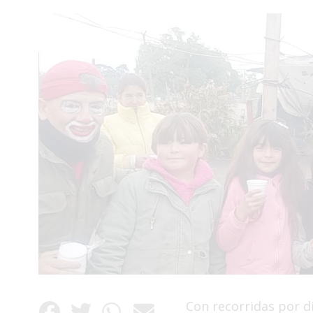
Interés
General
La
Ciudad
Deportes
Arte
y
Espectáculos
Policiales
Cartelera
Fotos
de
Familia
Clasificados
Con recorridas por di