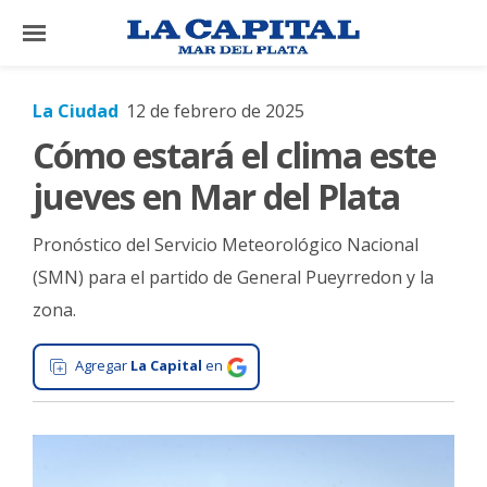
×
La Ciudad
12 de febrero de 2025
Cómo estará el clima este
El
País
jueves en Mar del Plata
El
Pronóstico del Servicio Meteorológico Nacional
Mundo
(SMN) para el partido de General Pueyrredon y la
La
zona.
Zona
Cultura
Agregar
La Capital
en
Tecnología
Gastronomía
Salud