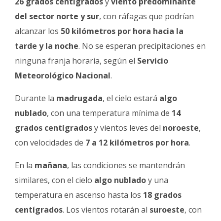
26 grados centígrados
y
viento predominante
Fúnebres
del sector norte y sur
, con ráfagas que podrían
alcanzar los
50 kilómetros por hora hacia la
tarde y la noche
. No se esperan precipitaciones en
ninguna franja horaria, según el
Servicio
Meteorológico Nacional
.
Durante la
madrugada
, el cielo estará
algo
nublado
, con una temperatura mínima de
14
grados centígrados
y vientos leves del
noroeste
,
con velocidades de
7 a 12 kilómetros por hora
.
En la
mañana
, las condiciones se mantendrán
similares, con el cielo
algo nublado
y una
temperatura en ascenso hasta los
18 grados
centígrados
. Los vientos rotarán al
suroeste
, con