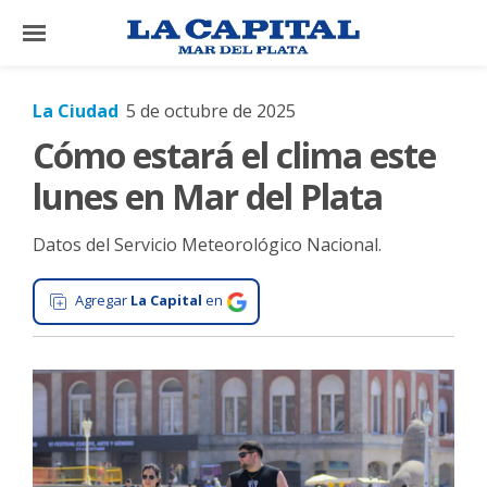
×
La Ciudad
5 de octubre de 2025
Cómo estará el clima este
El
País
lunes en Mar del Plata
El
Datos del Servicio Meteorológico Nacional.
Mundo
La
Agregar
La Capital
en
Zona
Cultura
Tecnología
Gastronomía
Salud