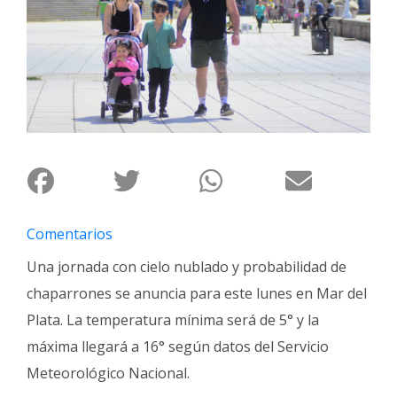
Interés
General
La
Ciudad
Deportes
Arte
y
Espectáculos
Comentarios
Policiales
Una jornada con cielo nublado y probabilidad de
Cartelera
chaparrones se anuncia para este lunes en Mar del
Fotos
Plata. La temperatura mínima será de 5° y la
de
Familia
máxima llegará a 16° según datos del Servicio
Clasificados
Meteorológico Nacional.