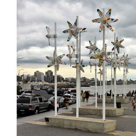
Interés
General
La
Ciudad
Deportes
Arte
y
Espectáculos
Policiales
Cartelera
Fotos
de
Familia
Clasificados