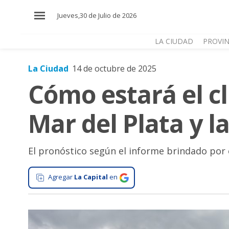
×
Jueves,30 de Julio de 2026
LA CIUDAD
PROVIN
La Ciudad
14 de octubre de 2025
El
Cómo estará el c
País
El
Mar del Plata y l
Mundo
La
Zona
El pronóstico según el informe brindado por 
Cultura
Agregar
La Capital
en
Tecnología
Gastronomía
Salud