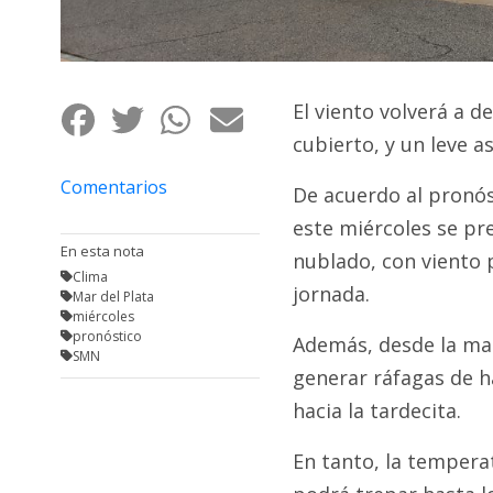
Fúnebres
El viento volverá a d
cubierto, y un leve 
Comentarios
De acuerdo al pronós
este miércoles se p
En esta nota
nublado, con viento 
Clima
jornada.
Mar del Plata
miércoles
pronóstico
Además, desde la mad
SMN
generar ráfagas de h
hacia la tardecita.
En tanto, la tempera