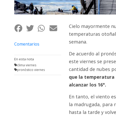
Fúnebres
Cielo mayormente nub
temperaturas otoñale
semana.
Comentarios
De acuerdo al pronós
En esta nota
este viernes se pres
clima viernes
cantidad de nubes po
pronóstico viernes
que la temperatura 
alcanzar los 16°.
En tanto, el viento e
la madrugada, para r
hasta la tarde y volv