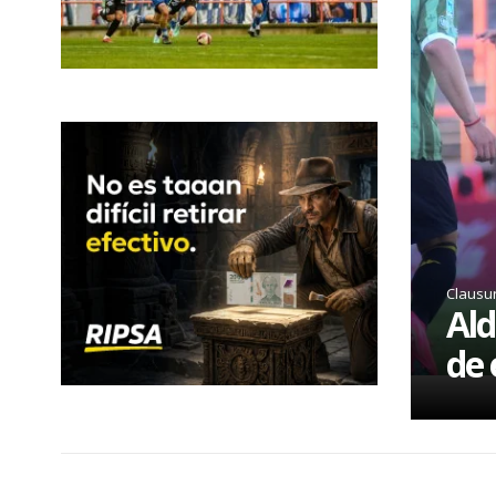
Clausu
Ald
de 