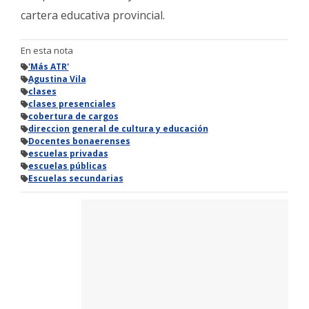
cartera educativa provincial.
En esta nota
'Más ATR'
Agustina Vila
clases
clases presenciales
cobertura de cargos
direccion general de cultura y educación
Docentes bonaerenses
escuelas privadas
escuelas públicas
Escuelas secundarias