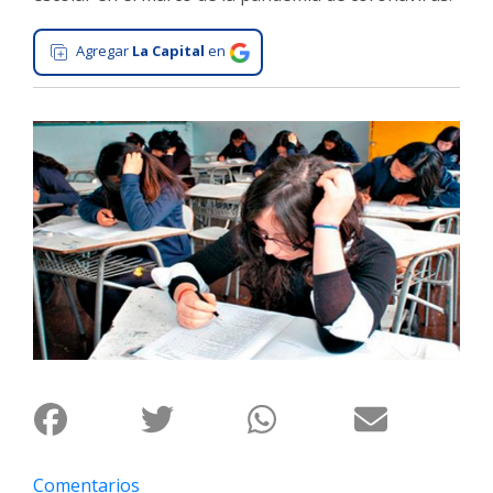
Interés
Agregar
La Capital
en
General
La
Ciudad
Deportes
Arte
y
Espectáculos
Policiales
Cartelera
Fotos
de
Familia
Clasificados
Comentarios