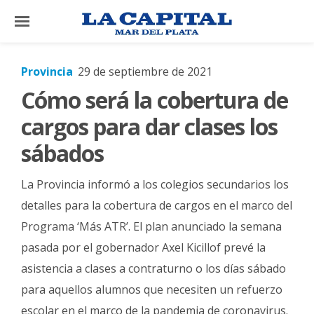
×
Provincia
29 de septiembre de 2021
Cómo será la cobertura de
El
País
cargos para dar clases los
El
sábados
Mundo
La Provincia informó a los colegios secundarios los
La
Zona
detalles para la cobertura de cargos en el marco del
Programa ‘Más ATR’. El plan anunciado la semana
Cultura
pasada por el gobernador Axel Kicillof prevé la
Tecnología
asistencia a clases a contraturno o los días sábado
Gastronomía
para aquellos alumnos que necesiten un refuerzo
Salud
escolar en el marco de la pandemia de coronavirus.