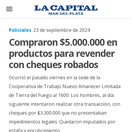
×
Policiales
23 de septiembre de 2024
Compraron $5.000.000 en
El
País
productos para revender
El
con cheques robados
Mundo
Ocurrió el pasado viernes en la sede de la
La
Zona
Cooperativa de Trabajo Nuevo Amanecer Limitada
de Tierra del Fuego al 1600. Los hombres, al día
Cultura
siguiente intentaron realizar otra transacción, con
Tecnología
cheques por $3.300.000 que no presentaban
Gastronomía
impedimentos legales. Quedaron imputados por
Salud
estafa y encubrimiento.