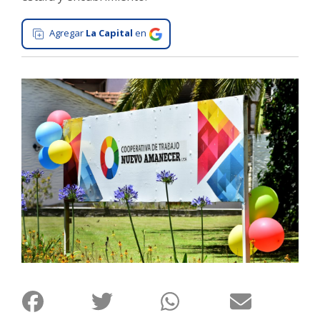
Interés
Agregar
La Capital
en
General
La
Ciudad
Deportes
Arte
y
Espectáculos
Policiales
Cartelera
Fotos
de
Familia
Clasificados