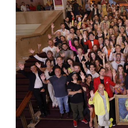
Interés
General
La
Ciudad
Deportes
Arte
y
Espectáculos
Policiales
Cartelera
Fotos
de
Familia
Clasificados