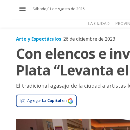
×
Sábado,01 de Agosto de 2026
LA CIUDAD
PROVIN
Arte y Espectáculos
26 de diciembre de 2023
El
Con elencos e inv
País
El
Plata “Levanta el
Mundo
La
Zona
El tradicional agasajo de la ciudad a artistas
Cultura
Agregar
La Capital
en
Tecnología
Gastronomía
Salud