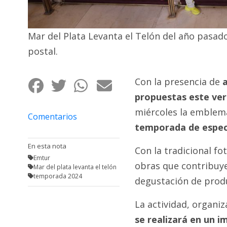
Fúnebres
Mar del Plata Levanta el Telón del año pasado
postal.
Con la presencia de
a
propuestas este vera
miércoles la emblemá
Comentarios
temporada de espect
En esta nota
Con la tradicional fo
Emtur
obras que contribuyen
Mar del plata levanta el telón
temporada 2024
degustación de produ
La actividad, organi
se realizará en un 