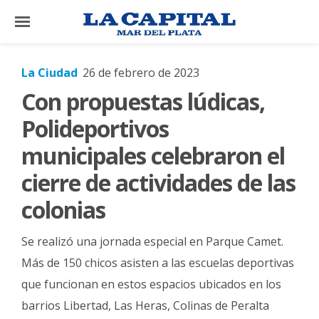
×
La Ciudad
26 de febrero de 2023
Con propuestas lúdicas,
El
País
Polideportivos
El
municipales celebraron el
Mundo
cierre de actividades de las
La
colonias
Zona
Cultura
Se realizó una jornada especial en Parque Camet.
Tecnología
Más de 150 chicos asisten a las escuelas deportivas
que funcionan en estos espacios ubicados en los
Gastronomía
barrios Libertad, Las Heras, Colinas de Peralta
Salud