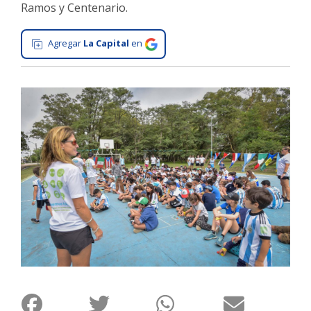
Ramos y Centenario.
Interés
General
Agregar
La Capital
en
La
Ciudad
Deportes
Arte
y
Espectáculos
Policiales
Cartelera
Fotos
de
Familia
Clasificados