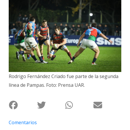
Interés
General
La
Ciudad
Deportes
Arte
y
Espectáculos
Rodrigo Fernández Criado fue parte de la segunda
Policiales
línea de Pampas. Foto: Prensa UAR.
Cartelera
Fotos
de
Familia
Clasificados
Comentarios