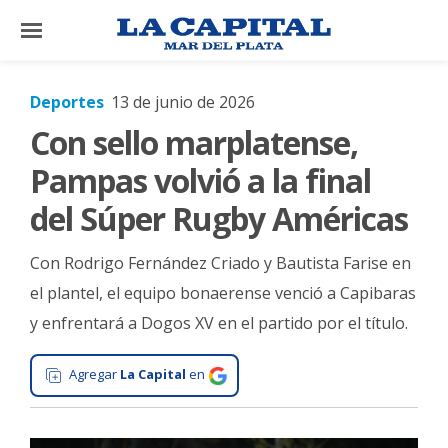
×
Deportes
13 de junio de 2026
Con sello marplatense,
El
País
Pampas volvió a la final
El
del Súper Rugby Américas
Mundo
Con Rodrigo Fernández Criado y Bautista Farise en
La
Zona
el plantel, el equipo bonaerense venció a Capibaras
y enfrentará a Dogos XV en el partido por el título.
Cultura
Tecnología
Agregar
La Capital
en
Gastronomía
Salud