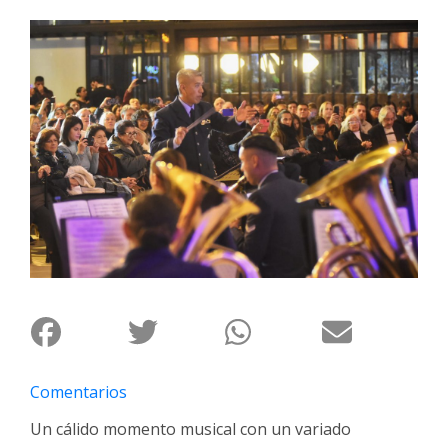
Interés
General
La
Ciudad
Deportes
Arte
y
Espectáculos
Policiales
Cartelera
Fotos
de
Familia
Comentarios
Clasificados
Un cálido momento musical con un variado