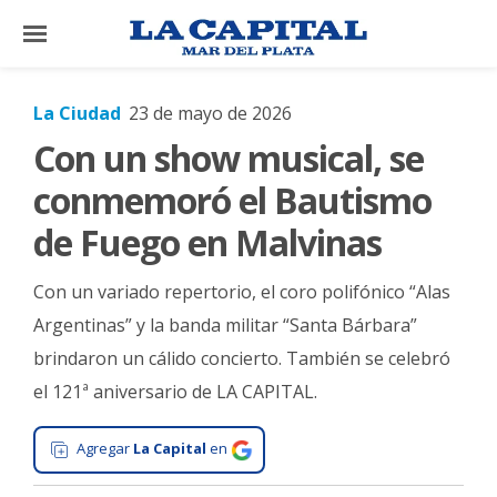
×
La Ciudad
23 de mayo de 2026
Con un show musical, se
El
País
conmemoró el Bautismo
El
de Fuego en Malvinas
Mundo
Con un variado repertorio, el coro polifónico “Alas
La
Zona
Argentinas” y la banda militar “Santa Bárbara”
brindaron un cálido concierto. También se celebró
Cultura
el 121ª aniversario de LA CAPITAL.
Tecnología
Gastronomía
Agregar
La Capital
en
Salud