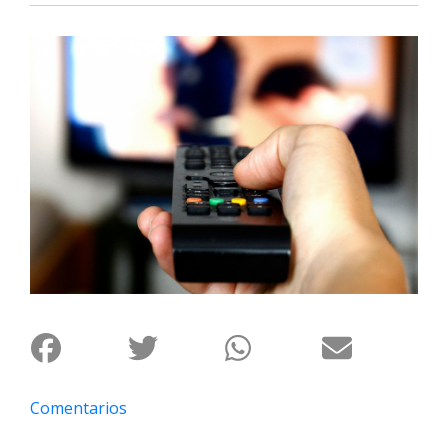
Interés
General
La
Ciudad
Deportes
Arte
y
Espectáculos
Policiales
Cartelera
Fotos
de
Familia
Comentarios
Clasificados