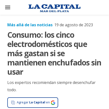
×
Más allá de las noticias
19 de agosto de 2023
Consumo: los cinco
El
País
electrodomésticos que
El
más gastan si se
Mundo
mantienen enchufados sin
La
usar
Zona
Cultura
Los expertos recomiendan siempre desenchufar
Tecnología
todo.
Gastronomía
Agregar
La Capital
en
Salud