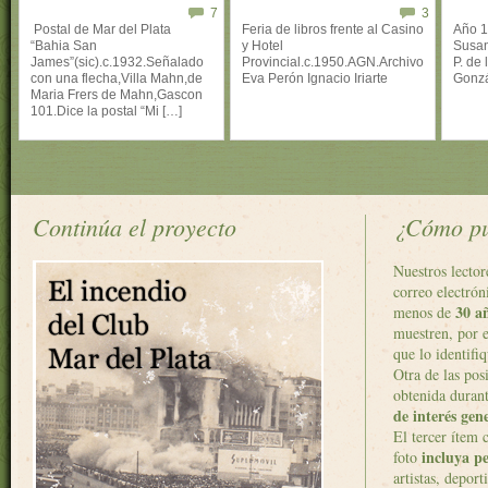
7
3
Postal de Mar del Plata
Feria de libros frente al Casino
Año 1
“Bahia San
y Hotel
Susan
James”(sic).c.1932.Señalado
Provincial.c.1950.AGN.Archivo
P. de 
con una flecha,Villa Mahn,de
Eva Perón Ignacio Iriarte
Gonz
Maria Frers de Mahn,Gascon
101.Dice la postal “Mi […]
Continúa el proyecto
¿Cómo pu
Nuestros lector
correo electrón
30 a
menos de
muestren, por 
que lo identifi
Otra de las pos
obtenida duran
de interés gen
El tercer ítem 
incluya pe
foto
artistas, depor