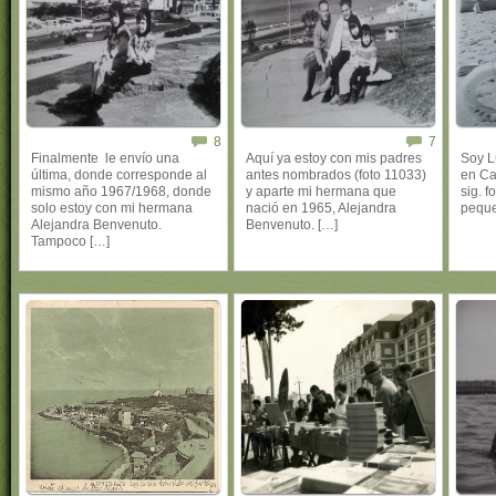
8
7
Finalmente le envío una
Aquí ya estoy con mis padres
Soy L
última, donde corresponde al
antes nombrados (foto 11033)
en Ca
mismo año 1967/1968, donde
y aparte mi hermana que
sig. 
solo estoy con mi hermana
nació en 1965, Alejandra
peque
Alejandra Benvenuto.
Benvenuto. […]
Tampoco […]