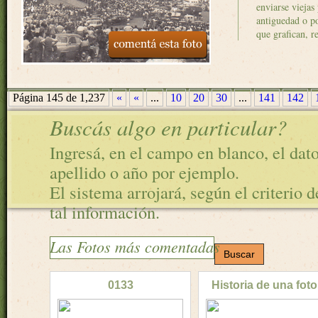
enviarse viejas
antiguedad o por
que grafican, r
Página 145 de 1,237
«
«
...
10
20
30
...
141
142
Buscás algo en particular?
Ingresá, en el campo en blanco, el dat
apellido o año por ejemplo.
El sistema arrojará, según el criterio 
tal información.
Las Fotos más comentadas
0133
Historia de una foto 