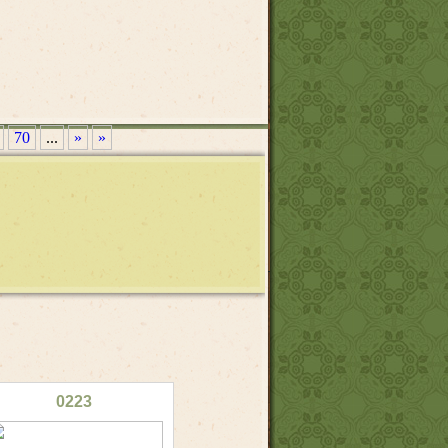
70
...
»
»
0223