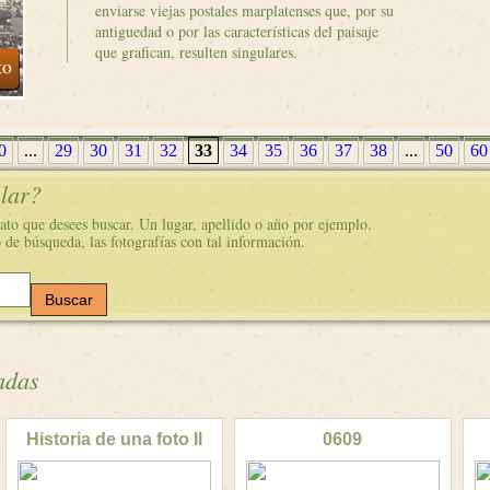
enviarse viejas postales marplatenses que, por su
antiguedad o por las características del paisaje
que grafican, resulten singulares.
0
...
29
30
31
32
33
34
35
36
37
38
...
50
60
ular?
ato que desees buscar. Un lugar, apellido o año por ejemplo.
o de búsqueda, las fotografías con tal información.
adas
Historia de una foto II
0609