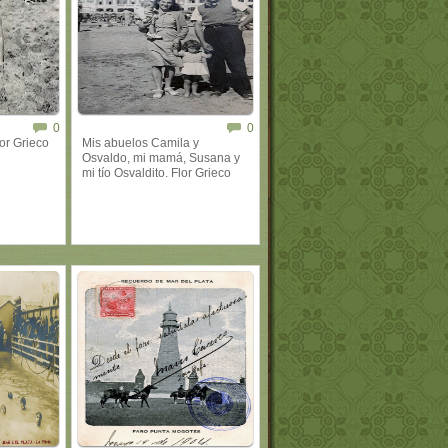
0
0
or Grieco
Mis abuelos Camila y
Osvaldo, mi mamá, Susana y
mi tío Osvaldito. Flor Grieco