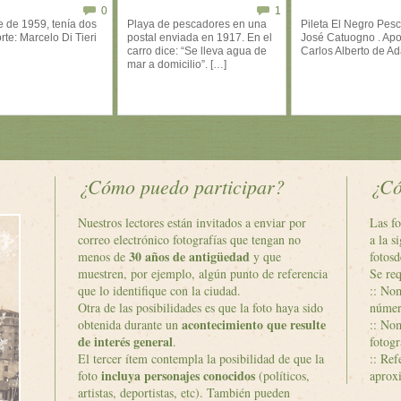
0
1
 de 1959, tenía dos
Playa de pescadores en una
Pileta El Negro Pes
rte: Marcelo Di Tieri
postal enviada en 1917. En el
José Catuogno . Apo
carro dice: “Se lleva agua de
Carlos Alberto de Ad
mar a domicilio”. […]
¿Cómo puedo participar?
¿Có
Nuestros lectores están invitados a enviar por
Las fo
correo electrónico fotografías que tengan no
a la s
30 años de antigüedad
menos de
y que
fotos
muestren, por ejemplo, algún punto de referencia
Se req
que lo identifique con la ciudad.
:: Nom
Otra de las posibilidades es que la foto haya sido
númer
acontecimiento que resulte
obtenida durante un
:: Nom
de interés general
.
fotogr
El tercer ítem contempla la posibilidad de que la
:: Ref
incluya personajes conocidos
foto
(políticos,
aproxi
artistas, deportistas, etc). También pueden