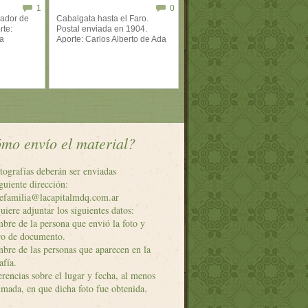
1
0
cador de
Cabalgata hasta el Faro.
rte:
Postal enviada en 1904.
a
Aporte: Carlos Alberto de Ada
mo envío el material?
tografías deberán ser enviadas
iguiente dirección:
defamilia@lacapitalmdq.com.ar
uiere adjuntar los siguientes datos:
bre de la persona que envió la foto y
o de documento.
bre de las personas que aparecen en la
afía.
erencias sobre el lugar y fecha, al menos
mada, en que dicha foto fue obtenida.