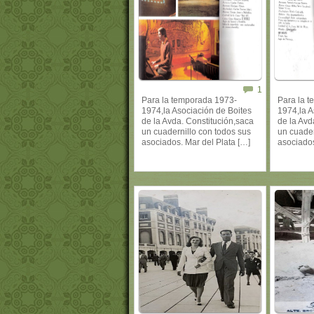
1
Para la temporada 1973-
Para la 
1974,la Asociación de Boites
1974,la A
de la Avda. Constitución,saca
de la Avd
un cuadernillo con todos sus
un cuader
asociados. Mar del Plata […]
asociados