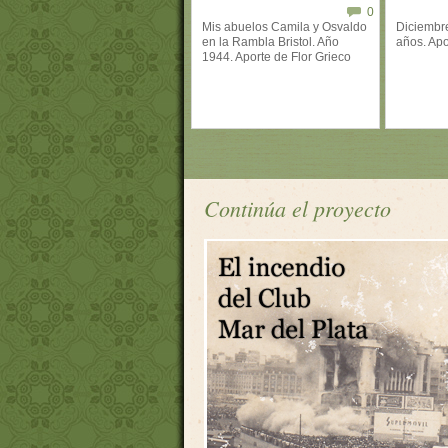
0
Mis abuelos Camila y Osvaldo
Diciembre
en la Rambla Bristol. Año
años. Apo
1944. Aporte de Flor Grieco
Continúa el proyecto