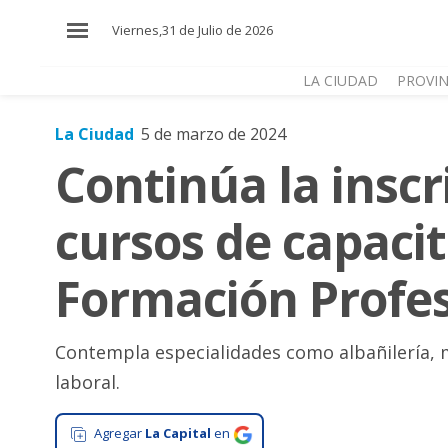
×
Viernes,31 de Julio de 2026
LA CIUDAD
PROVIN
La Ciudad
5 de marzo de 2024
El
Continúa la inscr
País
El
cursos de capacit
Mundo
La
Formación Profes
Zona
Cultura
Contempla especialidades como albañilería, m
Tecnología
laboral.
Gastronomía
Agregar
La Capital
en
Salud