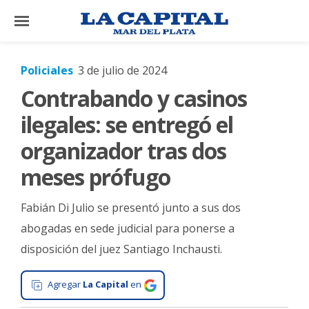
×
Policiales
3 de julio de 2024
Contrabando y casinos
El
País
ilegales: se entregó el
El
organizador tras dos
Mundo
meses prófugo
La
Zona
Fabián Di Julio se presentó junto a sus dos
Cultura
abogadas en sede judicial para ponerse a
disposición del juez Santiago Inchausti.
Tecnología
Gastronomía
Agregar
La Capital
en
Salud