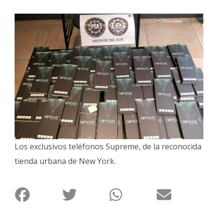
Interés
General
La
Ciudad
Deportes
Arte
y
Espectáculos
Policiales
Los exclusivos teléfonos Supreme, de la reconocida
Cartelera
tienda urbana de New York.
Fotos
de
Familia
Clasificados