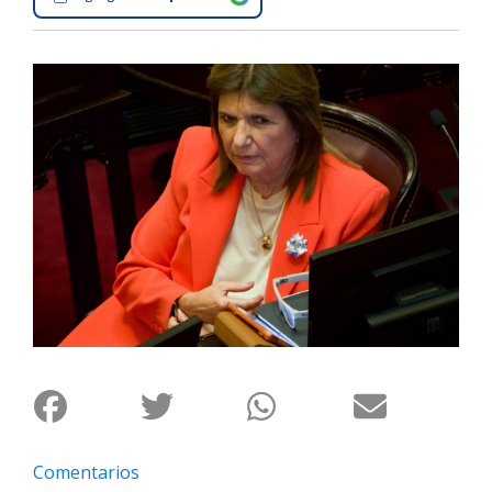
Interés
General
La
Ciudad
Deportes
Arte
y
Espectáculos
Policiales
Cartelera
Fotos
de
Familia
Clasificados
Comentarios