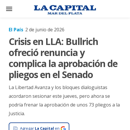
×
El País
2 de junio de 2026
Crisis en LLA: Bullrich
El
País
ofreció renuncia y
El
complica la aprobación de
Mundo
pliegos en el Senado
La
Zona
La Libertad Avanza y los bloques dialoguistas
Cultura
acordaron sesionar este jueves, pero ahora se
podría frenar la aprobación de unos 73 pliegos a la
Tecnología
Justicia.
Gastronomía
Salud
Agregar
La Capital
en