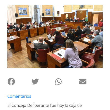
Interés
General
La
Ciudad
Deportes
Arte
y
Espectáculos
Policiales
Cartelera
Fotos
de
Familia
Comentarios
Clasificados
El Concejo Deliberante fue hoy la caja de