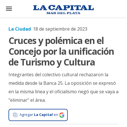
×
La Ciudad
18 de septiembre de 2023
Cruces y polémica en el
El
País
Concejo por la unificación
El
de Turismo y Cultura
Mundo
Integrantes del colectivo cultural rechazaron la
La
Zona
medida desde la Banca 25. La oposición se expresó
en la misma línea y el oficialismo negó que se vaya a
Cultura
"eliminar" el área.
Tecnología
Gastronomía
Agregar
La Capital
en
Salud