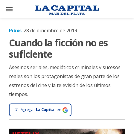
×
Pibxs
28 de diciembre de 2019
Cuando la ficción no es
El
País
suficiente
El
Asesinos seriales, mediáticos criminales y sucesos
Mundo
reales son los protagonistas de gran parte de los
La
estrenos del cine y la televisión de los últimos
Zona
tiempos.
Cultura
Tecnología
Agregar
La Capital
en
Gastronomía
Salud