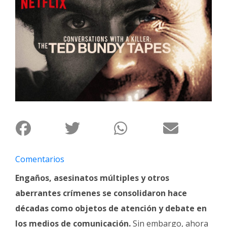
Interés
General
La
Ciudad
Deportes
Arte
y
Espectáculos
Policiales
Cartelera
Comentarios
Fotos
Engaños, asesinatos múltiples y otros
de
aberrantes crímenes se consolidaron hace
Familia
décadas como objetos de atención y debate en
Clasificados
los medios de comunicación.
Sin embargo, ahora