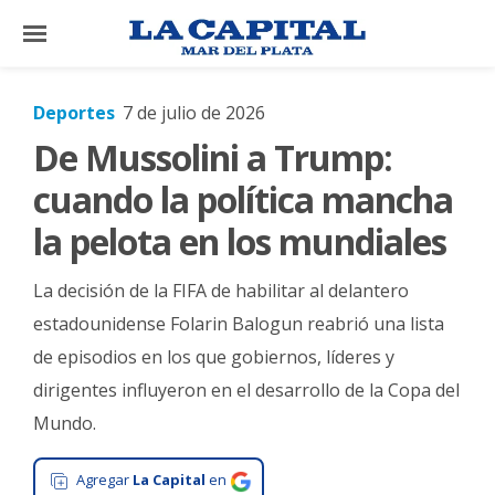
×
Deportes
7 de julio de 2026
De Mussolini a Trump:
El
País
cuando la política mancha
El
la pelota en los mundiales
Mundo
La decisión de la FIFA de habilitar al delantero
La
Zona
estadounidense Folarin Balogun reabrió una lista
de episodios en los que gobiernos, líderes y
Cultura
dirigentes influyeron en el desarrollo de la Copa del
Tecnología
Mundo.
Gastronomía
Agregar
La Capital
en
Salud