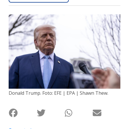
Interés
General
La
Ciudad
Deportes
Arte
y
Espectáculos
Policiales
Cartelera
Donald Trump. Foto: EFE | EPA | Shawn Thew.
Fotos
de
Familia
Clasificados