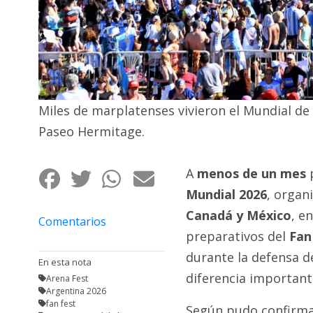
Fúnebres
Miles de marplatenses vivieron el Mundial de
Paseo Hermitage.
A
menos de un mes
p
Mundial 2026
, organ
Canadá y México
, e
Comentarios
preparativos del
Fan
durante la defensa de
En esta nota
diferencia important
Arena Fest
Argentina 2026
fan fest
Según pudo confirmar