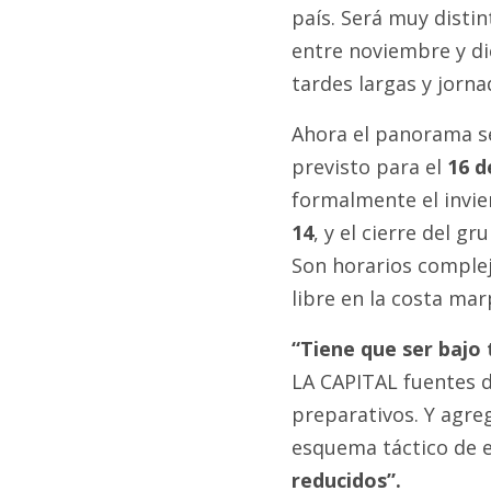
país. Será muy distin
entre noviembre y dic
tardes largas y jorn
Ahora el panorama se
previsto para el
16 de
formalmente el invie
14
, y el cierre del gr
Son horarios complej
libre en la costa mar
“Tiene que ser bajo t
LA CAPITAL fuentes d
preparativos. Y agre
esquema táctico de e
reducidos”.