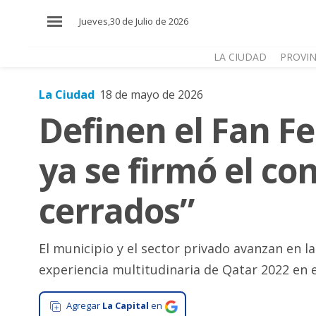
×
Jueves,30 de Julio de 2026
LA CIUDAD
PROVIN
La Ciudad
18 de mayo de 2026
El
Definen el Fan Fe
País
El
ya se firmó el co
Mundo
La
cerrados”
Zona
Cultura
El municipio y el sector privado avanzan en l
Tecnología
experiencia multitudinaria de Qatar 2022 en e
Gastronomía
Agregar
La Capital
en
Salud