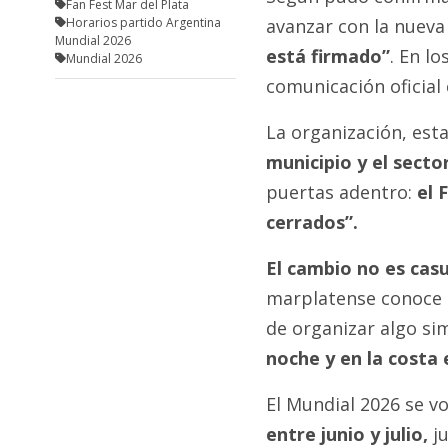
Fan Fest Mar del Plata
Horarios partido Argentina
avanzar con la nuev
Mundial 2026
está firmado”
. En l
Mundial 2026
comunicación oficial 
La organización, esta
municipio y el secto
puertas adentro:
el 
cerrados”.
El cambio no es casu
marplatense conoce bi
de organizar algo si
noche y en la costa 
El Mundial 2026 se vol
entre junio y julio,
ju