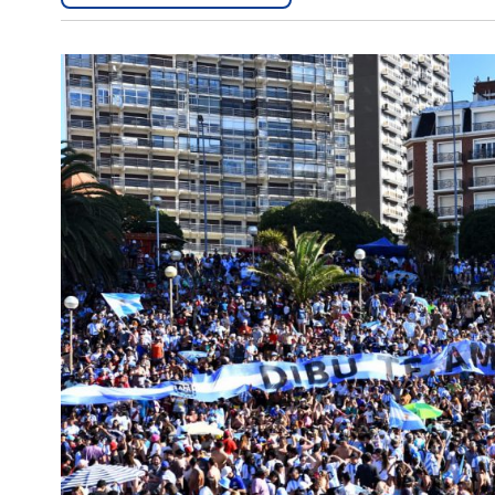
Interés
General
La
Ciudad
Deportes
Arte
y
Espectáculos
Policiales
Cartelera
Fotos
de
Familia
Clasificados