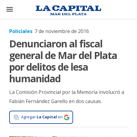
×
Policiales
7 de noviembre de 2016
Denunciaron al fiscal
El
País
general de Mar del Plata
El
por delitos de lesa
Mundo
humanidad
La
Zona
La Comisión Provincial por la Memoria involucró a
Cultura
Fabián Fernández Garello en dos causas.
Tecnología
Agregar
La Capital
en
Gastronomía
Salud