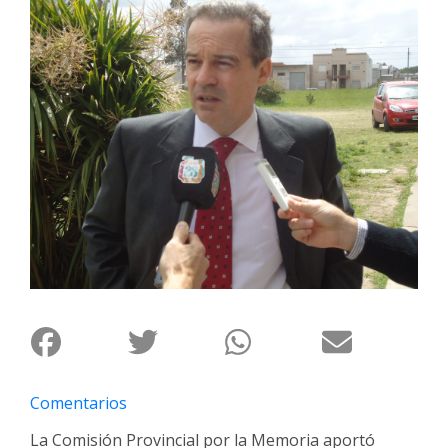
Interés
General
La
Ciudad
Deportes
Arte
y
Espectáculos
Policiales
Cartelera
Fotos
de
Familia
Comentarios
Clasificados
La Comisión Provincial por la Memoria aportó